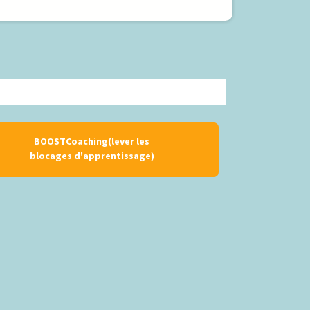
BOOSTCoaching(lever les
blocages d'apprentissage)