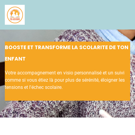
BOOSTE ET TRANSFORME LA SCOLARITE DE TON
ENFANT
Votre accompagnement en visio personnalisé et un suivi
comme si vous étiez là pour plus de sérénité, éloigner les
tensions et l'échec scolaire.